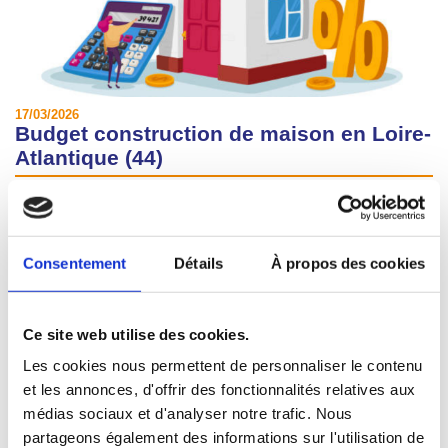
17/03/2026
Budget construction de maison en Loire-
Atlantique (44)
Quel budget prévoir pour construire une maison en Loire-Atlantique (44)
? Prix au m², coût du terrain, exemples concrets à Nantes, sur la côte
et en périphérie. L’expertise d’un constructeur local depuis 35 ans.
Consentement
Détails
À propos des cookies
Lire la suite
Ce site web utilise des cookies.
Les cookies nous permettent de personnaliser le contenu
et les annonces, d'offrir des fonctionnalités relatives aux
médias sociaux et d'analyser notre trafic. Nous
partageons également des informations sur l'utilisation de