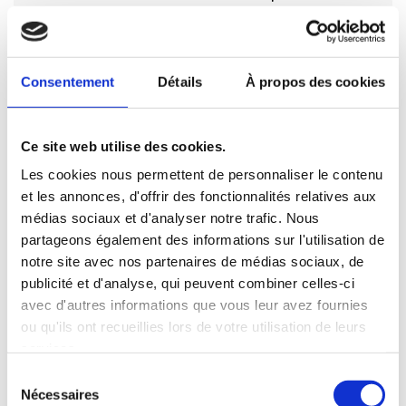
suivantes :
– Plan sur-mesure et personnalisé de 2 à 5
chambres
– Mode de chauffage au choix
Consentement
Détails
À propos des cookies
– Grands choix d’équipements et de prestations
– Matériaux de qualité selon les normes en
vigueur
– Accompagnement dans le choix et l’acquisition
Ce site web utilise des cookies.
du terrain
Les cookies nous permettent de personnaliser le contenu
– Construction conforme à la nouvelle RE 2020
et les annonces, d'offrir des fonctionnalités relatives aux
Demandez une étude gratuite et personnalisée de
médias sociaux et d'analyser notre trafic. Nous
votre projet de construction sur ce terrain !
partageons également des informations sur l'utilisation de
notre site avec nos partenaires de médias sociaux, de
publicité et d'analyse, qui peuvent combiner celles-ci
SUCE-SUR-ERDRE
158000€
avec d'autres informations que vous leur avez fournies
2
379 m
ou qu'ils ont recueillies lors de votre utilisation de leurs
services.
Je souhaite être recontacté à
Sélection
Nécessaires
du
propos de ce bien