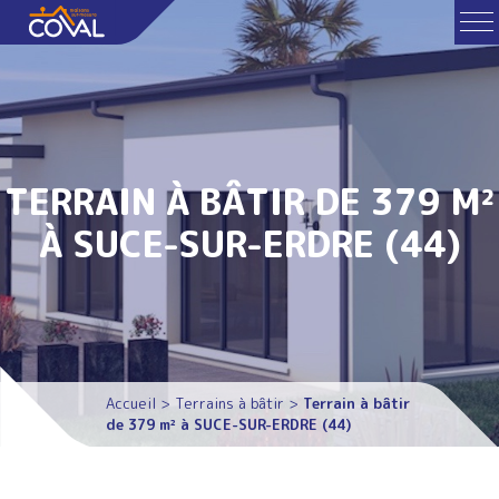
TERRAIN À BÂTIR DE 379 M²
À SUCE-SUR-ERDRE (44)
Accueil
>
Terrains à bâtir
>
Terrain à bâtir
de 379 m² à SUCE-SUR-ERDRE (44)