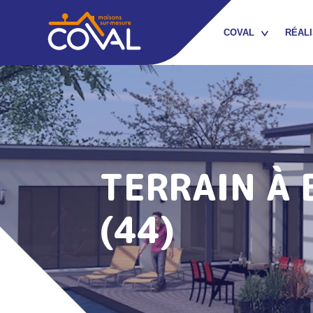
COVAL
RÉALI
QUI SOMMES-NOUS ?
NOTRE ÉQUIPE /
RECRUTEMENT
NOTRE RÉSEAU
TERRAIN À 
D’ARTISANS PARTENAIRES
NOTRE CONTRAT DE
(44)
CONSTRUCTION
NOS GARANTIES