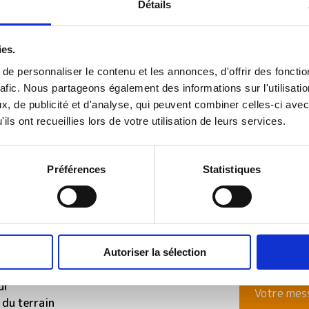
Détails
ies.
e personnaliser le contenu et les annonces, d'offrir des fonctio
rafic. Nous partageons également des informations sur l'utilisati
Je sou
 exposée est-ouest, à seulement 15 minutes
, de publicité et d'analyse, qui peuvent combiner celles-ci avec
ils ont recueillies lors de votre utilisation de leurs services.
de ce b
 CONSTRUCTION vous propose de réaliser
Préférences
Statistiques
lle.
e maison neuve avec toutes les
bres
Autoriser la sélection
ur
 du terrain