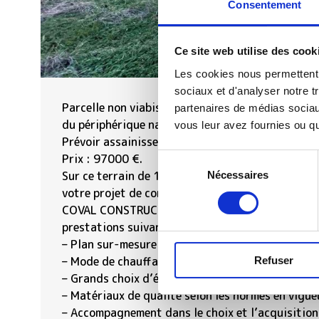
Consentement
Ce site web utilise des cook
Les cookies nous permettent d
sociaux et d'analyser notre t
Parcelle non viabisée, d’environ 18m de façade,
partenaires de médias sociaux
du périphérique nantais.
vous leur avez fournies ou qu'
Prévoir assainissement autonome.
Prix : 97000 €.
Sélection
Sur ce terrain de 1000 m² à LE CELLIER, COVAL
Nécessaires
du
votre projet de construction de maison individue
consentement
COVAL CONSTRUCTION propose de construire votr
prestations suivantes :
– Plan sur-mesure et personnalisé de 2 à 5 cham
– Mode de chauffage au choix
Refuser
– Grands choix d’équipements et de prestations
– Matériaux de qualité selon les normes en vigue
– Accompagnement dans le choix et l’acquisition