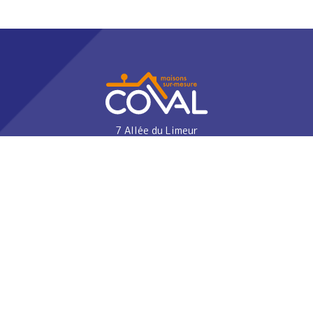
7 Allée du Limeur
44240 La Chapelle-sur-Erdre Cedex
02 40 89 24 33
RECRUTEMENT