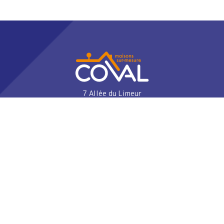
7 Allée du Limeur
44240 La Chapelle-sur-Erdre Cedex
02 40 89 24 33
RECRUTEMENT