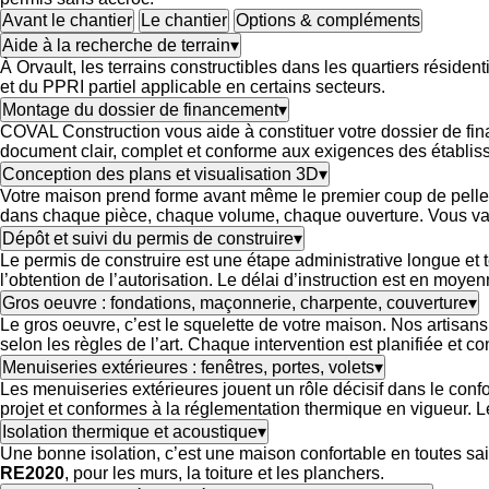
Avant le chantier
Le chantier
Options & compléments
Aide à la recherche de terrain
▾
À Orvault, les terrains constructibles dans les quartiers rési
et du PPRI partiel applicable en certains secteurs.
Montage du dossier de financement
▾
COVAL Construction vous aide à constituer votre dossier de f
document clair, complet et conforme aux exigences des établis
Conception des plans et visualisation 3D
▾
Votre maison prend forme avant même le premier coup de pelle
dans chaque pièce, chaque volume, chaque ouverture. Vous vali
Dépôt et suivi du permis de construire
▾
Le permis de construire est une étape administrative longue et 
l’obtention de l’autorisation. Le délai d’instruction est en moye
Gros oeuvre : fondations, maçonnerie, charpente, couverture
▾
Le gros oeuvre, c’est le squelette de votre maison. Nos artisans
selon les règles de l’art. Chaque intervention est planifiée et c
Menuiseries extérieures : fenêtres, portes, volets
▾
Les menuiseries extérieures jouent un rôle décisif dans le conf
projet et conformes à la réglementation thermique en vigueur. L
Isolation thermique et acoustique
▾
Une bonne isolation, c’est une maison confortable en toutes sa
RE2020
, pour les murs, la toiture et les planchers.