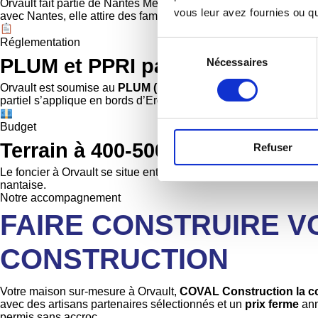
Orvault fait partie de Nantes Métropole et affiche une croissanc
vous leur avez fournies ou qu'
avec Nantes, elle attire des familles qui cherchent le meilleur
Réglementation
Sélection
PLUM et PPRI partiel : contraintes
Nécessaires
du
consentement
Orvault est soumise au
PLUM (Plan Local d’Urbanisme Métrop
partiel s’applique en bords d’Erdre : la vérification du zonage de
Budget
Terrain à 400-500 €/m² : un fonci
Refuser
Le foncier à Orvault se situe entre 400 et 500 €/m², pour des su
nantaise.
Notre accompagnement
FAIRE CONSTRUIRE V
CONSTRUCTION
Votre maison sur-mesure à Orvault,
COVAL Construction la con
avec des artisans partenaires sélectionnés et un
prix ferme
ann
permis sans accroc.