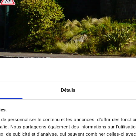
Détails
T : CE QU’IL FAUT SA
ies.
e personnaliser le contenu et les annonces, d'offrir des fonctio
 Nantes Métropole, 27 000 habit
rafic. Nous partageons également des informations sur l'utilisati
, de publicité et d'analyse, qui peuvent combiner celles-ci avec