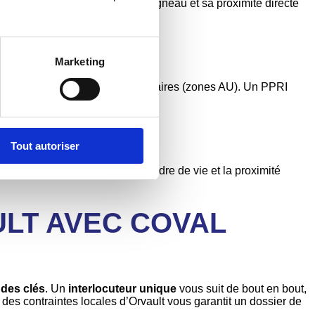
ntiel de qualité, la forêt du Vigneau et sa proximité directe
Marketing
ent dans les quartiers pavillonnaires (zones AU). Un PPRI
 moyenne de 2 à 4 mois
.
Tout autoriser
e, compensé par la qualité du cadre de vie et la proximité
ULT AVEC COVAL
 des clés
. Un
interlocuteur unique
vous suit de bout en bout,
des contraintes locales d’Orvault vous garantit un dossier de