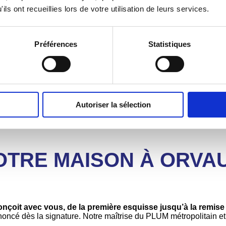
e régulière (+1 % par an). Commune réputée pour son cadre réside
ils ont recueillies lors de votre utilisation de leurs services.
 des deux mondes.
 à vérifier selon la localisation
Préférences
Statistiques
olitain)
de Nantes Métropole. Les zones constructibles se situ
 votre parcelle est obligatoire. Délai d’instruction du permis :
en
er périurbain résidentiel
Autoriser la sélection
rfaces de 400 à 600 m². Un budget terrain plus élevé qu’en rural
OTRE MAISON À ORVA
çoit avec vous, de la première esquisse jusqu’à la remise
oncé dès la signature. Notre maîtrise du PLUM métropolitain et 