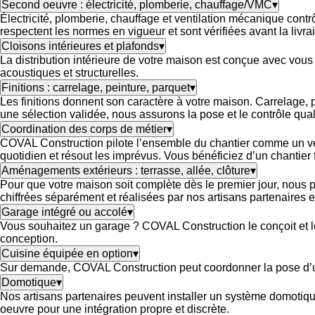
Second oeuvre : électricité, plomberie, chauffage/VMC
▾
Électricité, plomberie, chauffage et ventilation mécanique contrô
respectent les normes en vigueur et sont vérifiées avant la livra
Cloisons intérieures et plafonds
▾
La distribution intérieure de votre maison est conçue avec vous
acoustiques et structurelles.
Finitions : carrelage, peinture, parquet
▾
Les finitions donnent son caractère à votre maison. Carrelage, 
une sélection validée, nous assurons la pose et le contrôle qual
Coordination des corps de métier
▾
COVAL Construction pilote l’ensemble du chantier comme un véri
quotidien et résout les imprévus. Vous bénéficiez d’un chantier f
Aménagements extérieurs : terrasse, allée, clôture
▾
Pour que votre maison soit complète dès le premier jour, nous po
chiffrées séparément et réalisées par nos artisans partenaires en
Garage intégré ou accolé
▾
Vous souhaitez un garage ? COVAL Construction le conçoit et le
conception.
Cuisine équipée en option
▾
Sur demande, COVAL Construction peut coordonner la pose d’un
Domotique
▾
Nos artisans partenaires peuvent installer un système domotiq
oeuvre pour une intégration propre et discrète.