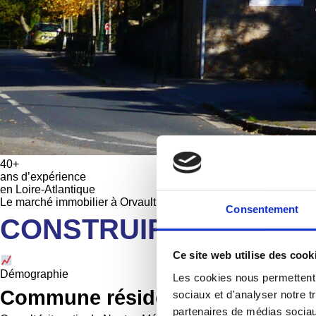
40+
ans d’expérience
en Loire-Atlantique
Le marché immobilier à Orvault
Consentement
CONSTRUIRE À ORVAUL
Ce site web utilise des cook
Démographie
Les cookies nous permettent d
Commune résidentielle prisée de
sociaux et d'analyser notre t
partenaires de médias sociaux