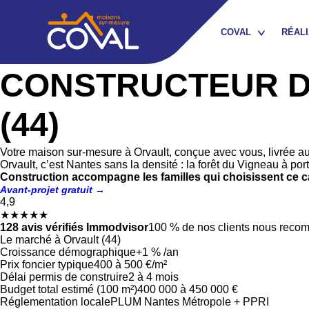
COVAL
RÉALI
Constructeur de maison depuis plus de 40 ans en Loire-Atlanti
CONSTRUCTEUR DE
QUI SOMMES-NOUS ?
(44)
NOTRE ÉQUIPE /
RECRUTEMENT
Votre maison sur-mesure à Orvault, conçue avec vous, livrée au
NOTRE RÉSEAU
Orvault, c’est Nantes sans la densité : la forêt du Vigneau à p
D’ARTISANS PARTENAIRES
Construction accompagne les familles qui choisissent ce c
Avant-projet gratuit →
4,9
NOTRE CONTRAT DE
★★★★★
CONSTRUCTION
128 avis vérifiés Immodvisor
100 % de nos clients nous rec
Le marché à Orvault (44)
NOS GARANTIES
Croissance démographique
+1 % /an
Prix foncier typique
400 à 500 €/m²
Délai permis de construire
2 à 4 mois
Budget total estimé (100 m²)
400 000 à 450 000 €
Réglementation locale
PLUM Nantes Métropole + PPRI