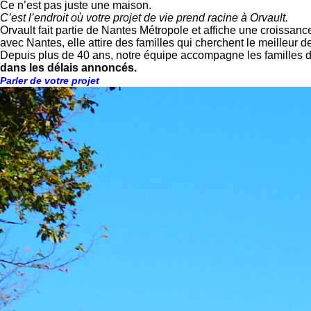
Ce n’est pas juste une maison.
C’est l’endroit où votre projet de vie prend racine à Orvault.
Orvault fait partie de Nantes Métropole et affiche une croissanc
avec Nantes, elle attire des familles qui cherchent le meilleur
Depuis plus de 40 ans, notre équipe accompagne les familles de
dans les délais annoncés.
Parler de votre projet