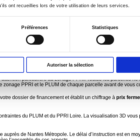
sur-Loire, pour des surfaces comprises entre 500 et 800 m². Ces pr
ils ont recueillies lors de votre utilisation de leurs services.
OTRE MAISON À MAUV
Préférences
Statistiques
N
des contraintes PPRI Loire et PLUM. COVAL Construction interv
mpagnons les familles de Loire-Atlantique dans leurs projets de
Autoriser la sélection
 attention particulière au zonage PPRI. Toutes les parcelles ne s
le zonage PPRI et le PLUM de chaque parcelle avant de vous cons
tre dossier de financement et établit un chiffrage à
prix ferme 
ntraintes du PLUM et du PPRI Loire. La visualisation 3D vous p
re auprès de Nantes Métropole. Le délai d’instruction est en m
 gère l’ensemble de ces aspects.