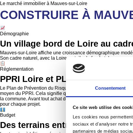
Le marché immobilier à Mauves-sur-Loire
CONSTRUIRE À MAUVES
Démographie
Un village bord de Loire au cadr
Mauves-sur-Loire affiche une croissance démographique modérée
Son cadre naturel, avec la Loire en toile de fond et des espaces
Réglementation
PPRI Loire et PLUM : deux contr
Consentement
Le Plan de Prévention du Risque Inondation (PPRI) de la Loire 
moyen du PPRI. Cela signifie que certaines parties du territoire
la commune. Avant tout achat de terrain, une vérification pré
pour chaque projet.
Ce site web utilise des cook
Budget
Les cookies nous permettent d
Des terrains entre 170 et 245 €/m
sociaux et d'analyser notre t
partenaires de médias sociaux