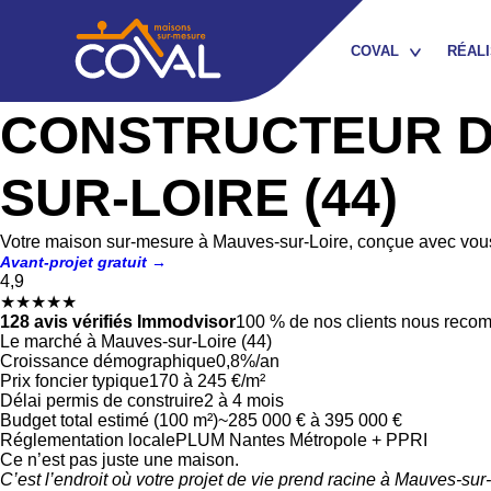
COVAL
RÉALI
Constructeur de maison depuis plus de 40 ans en Loire-Atlanti
CONSTRUCTEUR DE
QUI SOMMES-NOUS ?
SUR-LOIRE (44)
NOTRE ÉQUIPE /
RECRUTEMENT
Votre maison sur-mesure à Mauves-sur-Loire, conçue avec vous,
NOTRE RÉSEAU
Avant-projet gratuit →
D’ARTISANS PARTENAIRES
4,9
★★★★★
128 avis vérifiés Immodvisor
100 % de nos clients nous rec
NOTRE CONTRAT DE
Le marché à Mauves-sur-Loire (44)
CONSTRUCTION
Croissance démographique
0,8%/an
Prix foncier typique
170 à 245 €/m²
NOS GARANTIES
Délai permis de construire
2 à 4 mois
Budget total estimé (100 m²)
~285 000 € à 395 000 €
Réglementation locale
PLUM Nantes Métropole + PPRI
Ce n’est pas juste une maison.
C’est l’endroit où votre projet de vie prend racine à Mauves-sur-