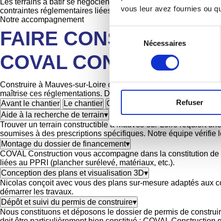
Les terrains à bâtir se négocient entre 170 et 245 €/m² à Mauves-
vous leur avez fournies ou qu'
contraintes réglementaires liées au risque inondation.
Notre accompagnement
Sélection
FAIRE CONSTRUIRE V
Nécessaires
du
consentement
COVAL CONSTRUCTIO
Construire à Mauves-sur-Loire demande une expertise précise 
maîtrise ces réglementations. Depuis plus de 40 ans, nous acco
Refuser
Avant le chantier
Le chantier
Options & compléments
Aide à la recherche de terrain
▾
Trouver un terrain constructible à Mauves-sur-Loire requiert une
soumises à des prescriptions spécifiques. Notre équipe vérifie 
Montage du dossier de financement
▾
COVAL Construction vous accompagne dans la constitution de vo
liées au PPRI (plancher surélevé, matériaux, etc.).
Conception des plans et visualisation 3D
▾
Nicolas conçoit avec vous des plans sur-mesure adaptés aux co
démarrer les travaux.
Dépôt et suivi du permis de construire
▾
Nous constituons et déposons le dossier de permis de construi
doit être particulièrement bien constitué : COVAL Construction