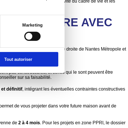
ix reflètent à la fois l’attractivité du cadre de vie et les
ES-SUR-LOIRE AVEC
Marketing
ient dans les communes de rive droite de Nantes Métropole et
 construction.
Tout autoriser
ont pas constructibles, et celles qui le sont peuvent être
eiller sur sa faisabilité.
et définitif
, intégrant les éventuelles contraintes constructives
ermet de vous projeter dans votre future maison avant de
oyenne de
2 à 4 mois
. Pour les projets en zone PPRI, le dossier