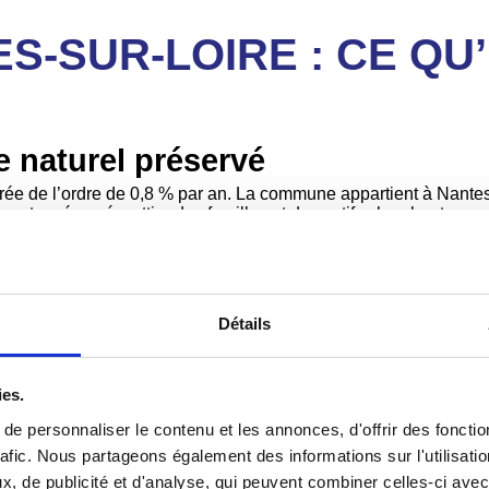
-SUR-LOIRE : CE QU’
e naturel préservé
 de l’ordre de 0,8 % par an. La commune appartient à Nantes Mé
 verts préservés, attire des familles et des actifs cherchant un
aintes importantes à anticiper
Détails
est particulièrement contraignant à Mauves-sur-Loire. La commu
 sont inconstructibles ou soumises à des conditions très stricte
cise du zonage PPRI et PLUM est absolument indispensable. COVA
ies.
e personnaliser le contenu et les annonces, d'offrir des fonctio
²
rafic. Nous partageons également des informations sur l'utilisati
, de publicité et d'analyse, qui peuvent combiner celles-ci avec