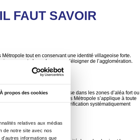
IL FAUT SAVOIR
tropole tout en conservant une identité villageoise forte.
 environnement plus calme sans s’éloigner de l’agglomération.
À propos des cookies
ne est en grande partie comprise dans les zones d’aléa fort ou
s. Par ailleurs, le PLUM de Nantes Métropole s’applique à toute
L Construction réalise cette vérification systématiquement
nnalités relatives aux médias
on de notre site avec nos
 d'autres informations que