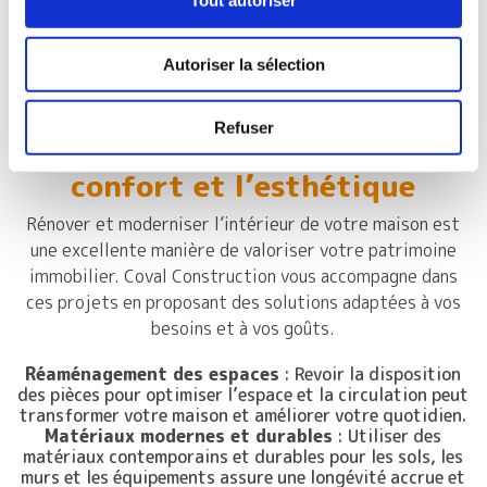
Tout autoriser
chaleur et en optimisant la ventilation, vous améliorez
le confort de vie au sein de votre maison, été comme
hiver.
Autoriser la sélection
4. La modernisation de
Refuser
l’intérieur : un atout pour le
confort et l’esthétique
Rénover et moderniser l’intérieur de votre maison est
une excellente manière de valoriser votre patrimoine
immobilier. Coval Construction vous accompagne dans
ces projets en proposant des solutions adaptées à vos
besoins et à vos goûts.
Réaménagement des espaces
: Revoir la disposition
des pièces pour optimiser l’espace et la circulation peut
transformer votre maison et améliorer votre quotidien.
Matériaux modernes et durables
: Utiliser des
matériaux contemporains et durables pour les sols, les
murs et les équipements assure une longévité accrue et