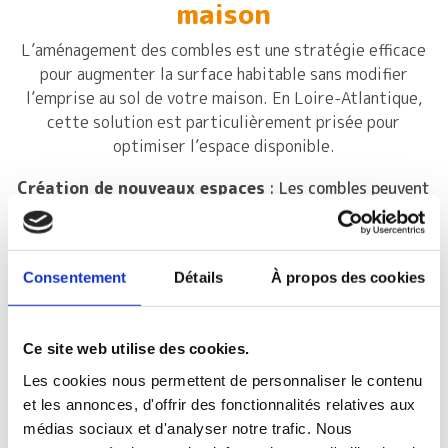
maison
L’aménagement des combles est une stratégie efficace
pour augmenter la surface habitable sans modifier
l’emprise au sol de votre maison. En Loire-Atlantique,
cette solution est particulièrement prisée pour
optimiser l’espace disponible.
Création de nouveaux espaces
: Les combles peuvent
être transformés en chambres supplémentaires, en
bureau, en salle de jeux ou même en salle de bain. C’est
une manière astucieuse d’ajouter des pièces sans
toucher à la structure extérieure de votre maison.
Consentement
Détails
À propos des cookies
Amélioration de l’isolation
: En aménageant vos
combles, vous pouvez également améliorer l’isolation
thermique de votre maison, ce qui se traduit par des
économies d’énergie et un meilleur confort thermique.
Ce site web utilise des cookies.
Valorisation du bien
: Des combles aménagés
augmentent la valeur de votre maison en ajoutant des
Les cookies nous permettent de personnaliser le contenu
mètres carrés habitables et en améliorant la
et les annonces, d'offrir des fonctionnalités relatives aux
fonctionnalité de votre espace de vie.
médias sociaux et d'analyser notre trafic. Nous