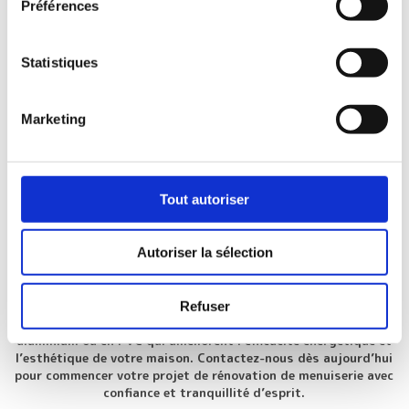
Préférences
Résistance à l’humidité
: Idéal pour les environnements
humides grâce à sa résistance à la corrosion.
Statistiques
FACTEURS À CONSIDÉRER :
Marketing
Style architectural
: Choisissez un matériau qui s’intègre
harmonieusement au style de votre maison.
Budget
: Déterminez combien vous pouvez investir dans vos
Tout autoriser
nouvelles menuiseries.
Conditions climatiques locales
: Considérez les exigences
spécifiques de votre région en matière de climat.
Autoriser la sélection
En collaborant avec Coval Construction, vous bénéficiez de
Refuser
conseils d’experts pour choisir et installer des menuiseries en
aluminium ou en PVC qui améliorent l’efficacité énergétique et
l’esthétique de votre maison. Contactez-nous dès aujourd’hui
pour commencer votre projet de rénovation de menuiserie avec
confiance et tranquillité d’esprit.