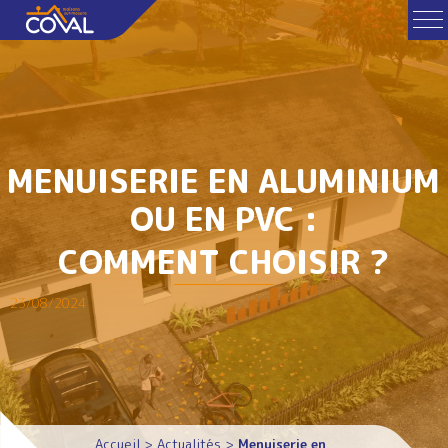
MENUISERIE EN ALUMINIUM
OU EN PVC :
COMMENT CHOISIR ?
23/08/2024
Accueil
>
Actualités
>
Menuiserie en