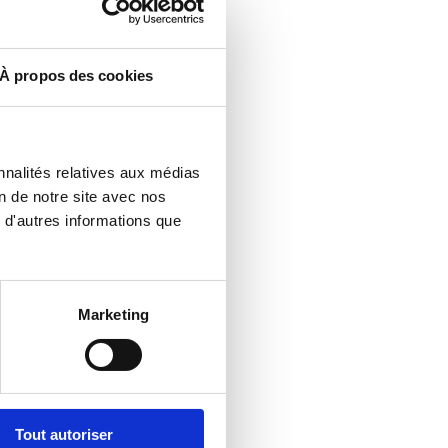
son. Établissez un calendrier
e attention particulière aux
urs.
À propos des cookies
VE :
nnalités relatives aux médias
vant qu’ils ne deviennent des
on de notre site avec nos
e dommages, d’usure ou de
 d'autres informations que
lacer dès que possible.
 :
Marketing
at. Apprenez les techniques
e, en céramique, en plastique
ÉMENTS :
Tout autoriser