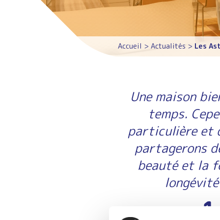
Accueil
>
Actualités
>
Les As
Une maison bien
temps. Cepen
particulière et
partagerons de
beauté et la f
longévité
1