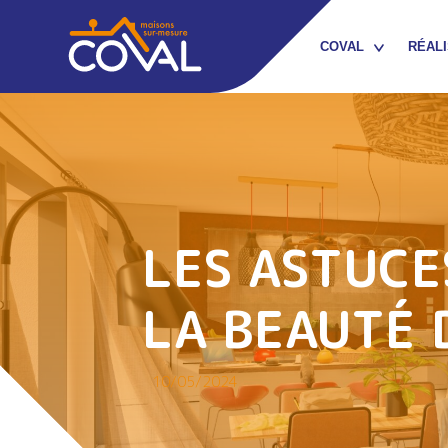
COVAL
RÉALI
QUI SOMMES-NOUS ?
NOTRE ÉQUIPE /
RECRUTEMENT
NOTRE RÉSEAU
LES ASTUCE
D’ARTISANS PARTENAIRES
NOTRE CONTRAT DE
LA BEAUTÉ 
CONSTRUCTION
NOS GARANTIES
10/05/2024