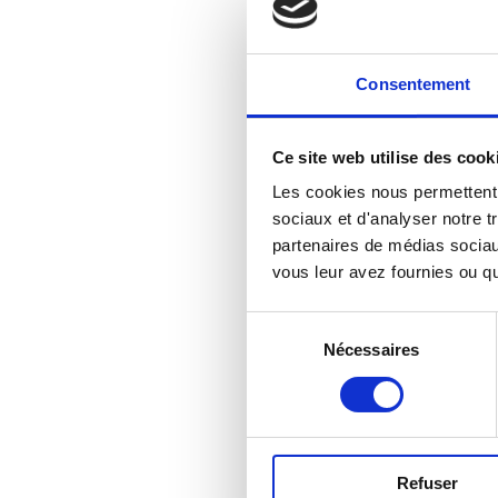
Le nettoyage régulier est la
de nettoyage hebdomadaire p
sol
Consentement
2. 
Ce site web utilise des cook
Les cookies nous permettent d
La maintenance préventive co
sociaux et d'analyser notre t
problèmes majeurs. Inspe
partenaires de médias sociaux
dysfonctionnements, et
vous leur avez fournies ou qu'
3
Sélection
Nécessaires
du
Chaque matériau de constru
consentement
appropriées pour nettoyer et
4. PROT
Refuser