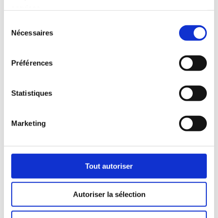
4.
Engagement Local
services.
Implantée en Loire-Atlantique, Coval Construction
Sélection
privilégie les partenariats locaux. Elle soutient
Nécessaires
du
l’économie régionale et collabore avec des artisans du
consentement
secteur.
Préférences
5.
Réalisations Notables
Statistiques
Coval Construction a réalisé plusieurs projets
emblématiques en Loire-Atlantique. Ses constructions
allient esthétique et fonctionnalité.
Marketing
6.
Valeurs et Mission
L’entreprise met l’accent sur la satisfaction client. La
Tout autoriser
transparence, la qualité et le respect des délais sont au
cœur de sa mission.
Autoriser la sélection
7.
Perspectives d’Avenir