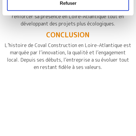
Refuser
Coval Construction continue de croître. Elle vise à
renforcer sa présence en Loire-Atlantique tout en
développant des projets plus écologiques.
CONCLUSION
L’histoire de Coval Construction en Loire-Atlantique est
marquée par l’innovation, la qualité et l’engagement
local. Depuis ses débuts, l’entreprise a su évoluer tout
en restant fidèle à ses valeurs.