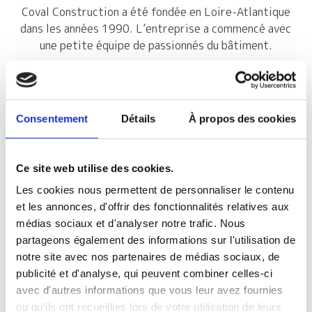
Coval Construction a été fondée en Loire-Atlantique
dans les années 1990. L’entreprise a commencé avec
une petite équipe de passionnés du bâtiment.
2.
Développement et
Expansion
Consentement
Détails
À propos des cookies
Au fil des années, Coval Construction a élargi son champ
d’action. Elle s’est spécialisée dans la construction de
maisons individuelles sur mesure.
Ce site web utilise des cookies.
Les cookies nous permettent de personnaliser le contenu
3.
Innovation et Qualité
et les annonces, d'offrir des fonctionnalités relatives aux
médias sociaux et d'analyser notre trafic. Nous
Coval Construction se distingue par son engagement
partageons également des informations sur l'utilisation de
envers l’innovation. L’entreprise utilise des matériaux
notre site avec nos partenaires de médias sociaux, de
durables et des techniques modernes pour chaque
publicité et d'analyse, qui peuvent combiner celles-ci
projet.
avec d'autres informations que vous leur avez fournies
ou qu'ils ont recueillies lors de votre utilisation de leurs