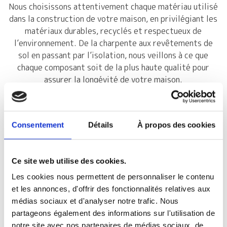
Nous choisissons attentivement chaque matériau utilisé
dans la construction de votre maison, en privilégiant les
matériaux durables, recyclés et respectueux de
l’environnement. De la charpente aux revêtements de
sol en passant par l’isolation, nous veillons à ce que
chaque composant soit de la plus haute qualité pour
assurer la longévité de votre maison.
2. CONSTRUCTION
ÉCOLOGIQUE :
Consentement
Détails
À propos des cookies
Nous sommes engagés à minimiser l’empreinte carbone
de nos projets en utilisant des techniques de
Ce site web utilise des cookies.
construction écologiques et des matériaux à faible
impact environnemental. De la conception à la finition,
Les cookies nous permettent de personnaliser le contenu
nous intégrons des pratiques durables pour réduire les
et les annonces, d'offrir des fonctionnalités relatives aux
déchets, préserver les ressources naturelles et créer
médias sociaux et d'analyser notre trafic. Nous
des maisons respectueuses de l’environnement.
partageons également des informations sur l'utilisation de
notre site avec nos partenaires de médias sociaux, de