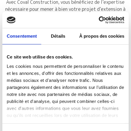
Avec Coval Construction, vous bénéficiez de l’expertise
nécessaire pour mener à bien votre projet d’extension à
Nantes, Saint-Herblain ou la Chapelle-sur-Erdre, en
respectant vos besoins et vos contraintes.
Consentement
Détails
À propos des cookies
2.
LES AVANTAGES D’UNE EXTENSION
DE MAISON
Ce site web utilise des cookies.
L’agrandissement offre plusieurs avantages. Il permet
Les cookies nous permettent de personnaliser le contenu
de répondre à une demande croissante d’espace sans
et les annonces, d'offrir des fonctionnalités relatives aux
devoir déménager. L’extension peut être adaptée à vos
médias sociaux et d'analyser notre trafic. Nous
besoins spécifiques : agrandir le salon, ajouter une
partageons également des informations sur l'utilisation de
chambre, ou même créer une salle de jeux pour vos
notre site avec nos partenaires de médias sociaux, de
enfants. Ce projet vous offre plus de flexibilité que la
publicité et d'analyse, qui peuvent combiner celles-ci
rénovation d’une maison, car vous avez la possibilité de
avec d'autres informations que vous leur avez fournies
créer un espace entièrement personnalisé.
ou qu'ils ont recueillies lors de votre utilisation de leurs
De plus, investir dans une extension peut augmenter la
services.
valeur de votre bien immobilier, surtout dans des