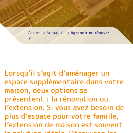
Accueil
>
Actualités
>
Agrandir ou rénover
?
Lorsqu’il s’agit d’aménager un
espace supplémentaire dans votre
maison, deux options se
présentent : la rénovation ou
l’extension. Si vous avez besoin de
plus d’espace pour votre famille,
l’extension de maison est souvent